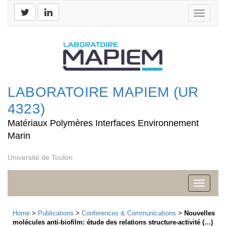
Toggle
navigati
LABORATOIRE MAPIEM (UR
4323)
Matériaux Polymères Interfaces Environnement
Marin
Université de Toulon
Toggle
navigati
Home
>
Publications
>
Conferences & Communications
>
Nouvelles
molécules anti-biofilm: étude des relations structure-activité (…)