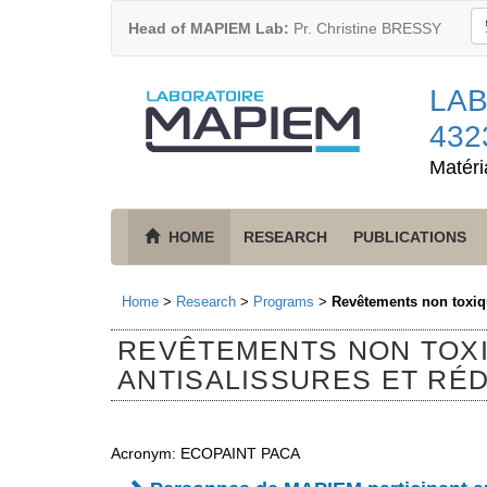
Head of MAPIEM Lab:
Pr. Christine BRESSY
LAB
432
Matéri
HOME
RESEARCH
PUBLICATIONS
Home
>
Research
>
Programs
>
Revêtements non toxiqu
REVÊTEMENTS NON TOXI
ANTISALISSURES ET RÉ
Acronym: ECOPAINT PACA